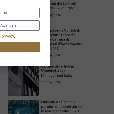
edizione dei Le Fonti
Awards il 25 giugno
26 Giugno 2026
IPO SpaceX e Vontobel:
quotazione record e
a privacy
.
nuova gamma di
certificati d’investimento
per il 2026
17 Giugno 2026
Cambio al vertice in
Vontobel Asset
Management Italia
17 Giugno 2026
LinkedIn Ads nel 2026:
perché resta centrale per
la lead generation B2B