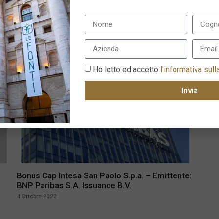
8 Febbraio 2023
Ho letto ed accetto
l'informativa sull
Invia
Bonus Cap Intesa San Paolo S.p.a. – Emittente:
BNP Paribas S.A. Issuance B.V.
4 Ottobre 2022