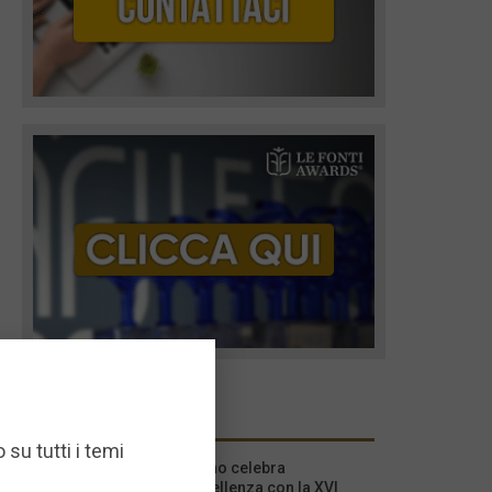
I più recenti
 su tutti i temi
Milano celebra
l’eccellenza con la XVI