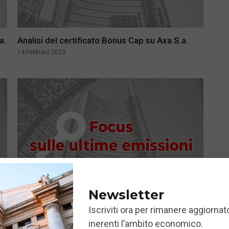
a.
Analisi del certificato Bonus Cap su Axa S.a.
14 Febbraio 2023
Newsletter
Iscriviti ora per rimanere aggiornato
Analisi del certificato Bonus Cap Renault
inerenti l’ambito economico.