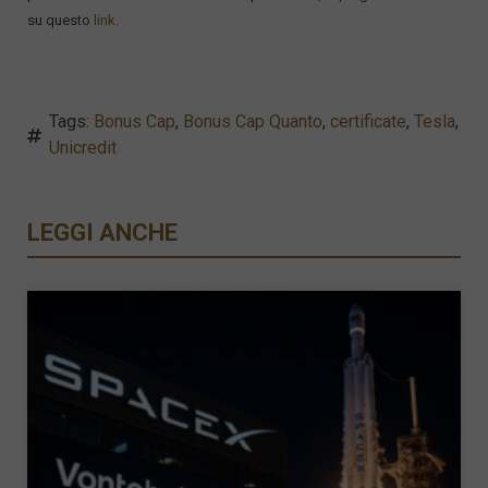
su questo
link
.
Tags:
Bonus Cap
,
Bonus Cap Quanto
,
certificate
,
Tesla
,
Unicredit
LEGGI ANCHE