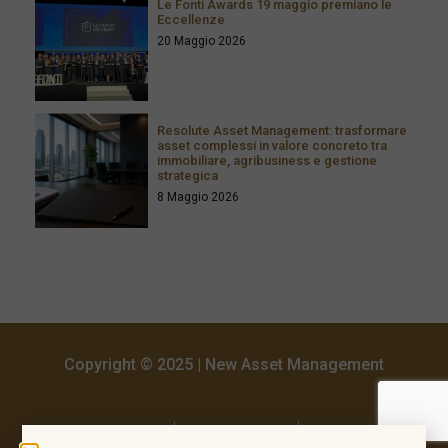
Le Fonti Awards 19 maggio premiano le
Eccellenze
20 Maggio 2026
Resolute Asset Management: trasformare
asset complessi in valore concreto tra
immobiliare, agribusiness e gestione
strategica
8 Maggio 2026
Copyright © 2025 | New Asset Management
Privacy Policy
Cookie Policy
Disclaimer