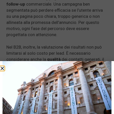
follow-up
commerciale. Una campagna ben
segmentata può perdere efficacia se l’utente arriva
su una pagina poco chiara, troppo generica o non
allineata alla promessa dell’annuncio. Per questo
motivo, ogni fase del percorso deve essere
progettata con attenzione.
Nel B2B, inoltre, la valutazione dei risultati non può
limitarsi al solo costo per lead. È necessario
considerare anche la
qualità
dei contatti generati, il
tasso di conversione
commerciale, la
coerenza
con il cliente ideale e il
valore potenziale
delle
opportunità acquisite. Una campagna LinkedIn Ads
realmente efficace non produce necessariamente il
maggior numero possibile di lead, ma contatti più
pertinenti, più qualificati e più utili per lo sviluppo
commerciale dell’azienda.