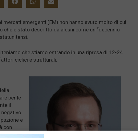
i dei mercati emergenti (EM) non hanno avuto molto di cui
llo che è stato descritto da alcuni come un “decennio
 statunitensi.
 riteniamo che stiamo entrando in una ripresa di 12-24
ttori ciclici e strutturali.
ella
are per le
te il
 negativo
upazione e
tà con
anza con