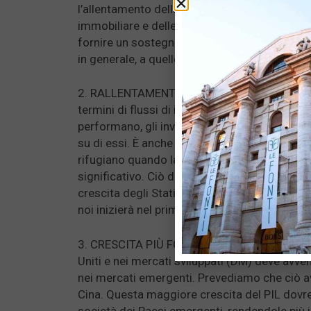
l’allentamento della regolamentazione dei se
immobiliare e delle piattaforme distributrici
fornire un sostegno significativo alle azioni c
in generale, a quelle dei mercati emergenti.
2. RALLENTAMENTO DELLA CRESCITA NEGLI 
termini di flussi di investimento, quando gli St
performano, gli investitori globali tendono a 
su di essi. È anche il mercato in cui gli investi
rifugiano quando la crescita globale arretra
significativo. Ciò di cui hanno bisogno le az
crescita degli Stati Uniti non troppo al di so
noi inizierà nel primo trimestre del 2023 e c
3. CRESCITA PIÙ FORTE DEL PIL E DEGLI EPS NE
Uniti e nei mercati sviluppati (DM) deve avven
nei mercati emergenti. Prevediamo che ciò av
Cina. Questa maggiore crescita del PIL dovrebb
società dei Paesi emergenti, rendendole più i