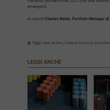
Pertanto, entriamo nel 2023 con una visione m
emergenti.
A cura di
Charles Walsh, Portfolio Manager d
Tags:
cina
,
dollaro
,
Federal Reserve
,
investim
LEGGI ANCHE