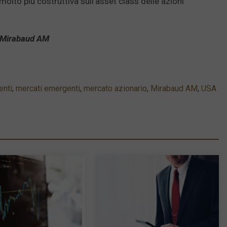
olto più costruttiva sull’asset class delle azioni
i Mirabaud AM
enti
,
mercati emergenti
,
mercato azionario
,
Mirabaud AM
,
USA