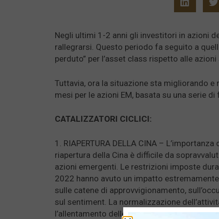
Negli ultimi 1-2 anni gli investitori in azion
rallegrarsi. Questo periodo fa seguito a que
perduto” per l’asset class rispetto alle azioni
Tuttavia, ora la situazione sta migliorando e
mesi per le azioni EM, basata su una serie di fa
CATALIZZATORI CICLICI:
1. RIAPERTURA DELLA CINA – L’importanza d
riapertura della Cina è difficile da sopravvalut
azioni emergenti. Le restrizioni imposte duran
2022 hanno avuto un impatto estremamente
sulle catene di approvvigionamento, sull’occ
sul sentiment. La normalizzazione dell’attivi
l’allentamento delle restrizioni, in concomit