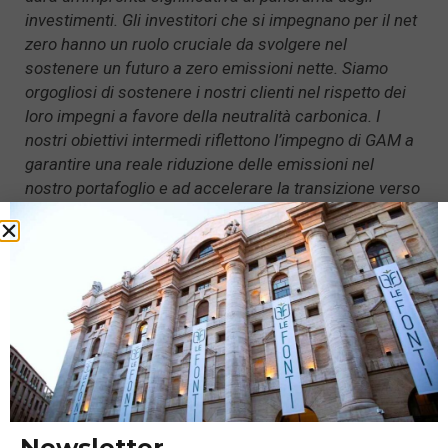
investimenti. Gli investitori che si impegnano per il net
zero hanno un ruolo cruciale da svolgere nel
sostenere un futuro a zero emissioni nette. Siamo
orgogliosi di sostenere i nostri clienti nel rispetto dei
loro impegni a favore della neutralità carbonica. I
nostri obiettivi intermedi riflettono l’impegno di GAM a
garantire una reale riduzione delle emissioni nel
nostro portafoglio e ad accelerare la transizione verso
basse emissioni di carbonio.”
GAM ha aderito alla NZAM Initiative un anno fa,
impegnandosi a trasformare tutti gli asset in linea
con il
net zero entro il 2050 o prima e a sostenere gli
obiettivi cruciali dell’Accordo di Parigi. Il gruppo è
composto da 273 asset manager, per un totale di
61.300 miliardi di dollari in AuM. I passaggi
fondamentali di questo processo prevedono che i
Newsletter