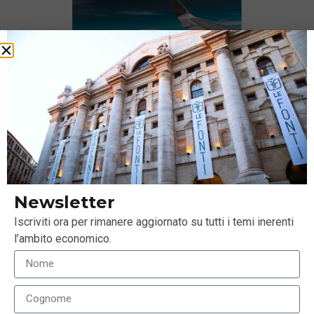
SAF, la nuova frontiera dei carburanti per
decarbonizzare il trasporto aereo
Newsletter
3 Maggio 2022
Iscriviti ora per rimanere aggiornato su tutti i temi inerenti
l’ambito economico.