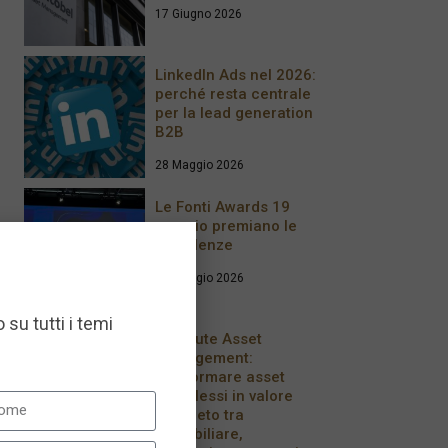
17 Giugno 2026
LinkedIn Ads nel 2026:
perché resta centrale
per la lead generation
B2B
28 Maggio 2026
Le Fonti Awards 19
maggio premiano le
Eccellenze
20 Maggio 2026
 su tutti i temi
Resolute Asset
Management:
trasformare asset
complessi in valore
concreto tra
immobiliare,