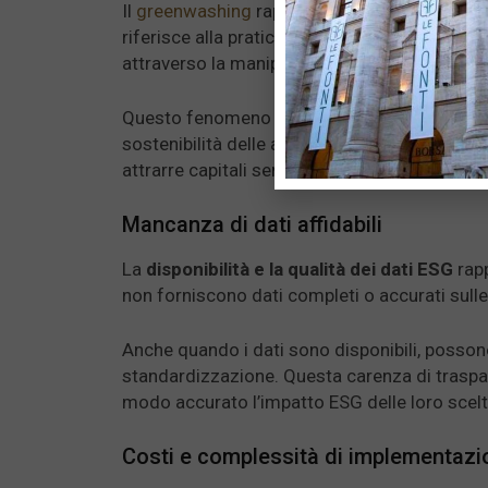
Il
greenwashing
rappresenta una delle critiche
riferisce alla pratica di aziende che cercano 
attraverso la manipolazione delle informazion
Questo fenomeno mina la fiducia degli investi
sostenibilità delle aziende che si proclamano
attrarre capitali senza un
effettivo impegn
Mancanza di dati affidabili
La
disponibilità e la qualità dei dati ESG
rapp
non forniscono dati completi o accurati sulle 
Anche quando i dati sono disponibili, posso
standardizzazione. Questa carenza di traspare
modo accurato l’impatto ESG delle loro scelt
Costi e complessità di implementazi