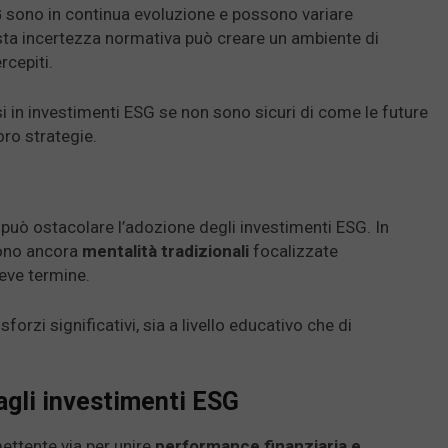
G
sono in continua evoluzione e possono variare
esta incertezza normativa può creare un ambiente di
rcepiti.
si in investimenti ESG se non sono sicuri di come le future
ro strategie.
a può ostacolare l’adozione degli investimenti ESG. In
gono ancora
mentalità tradizionali
focalizzate
reve termine.
rzi significativi, sia a livello educativo che di
agli investimenti ESG
ettente via per unire
performance finanziaria e