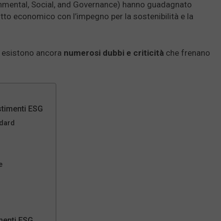
ironmental, Social, and Governance) hanno guadagnato
itto economico con l’impegno per la sostenibilità e la
, esistono ancora
numerosi dubbi e criticità
che frenano
estimenti ESG
ndard
e
menti ESG