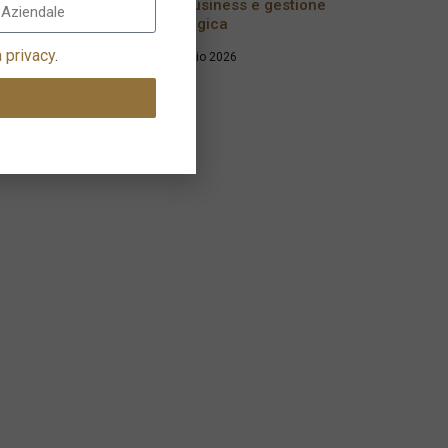
agribusiness e gestione
strategica
a privacy
.
8 Maggio 2026