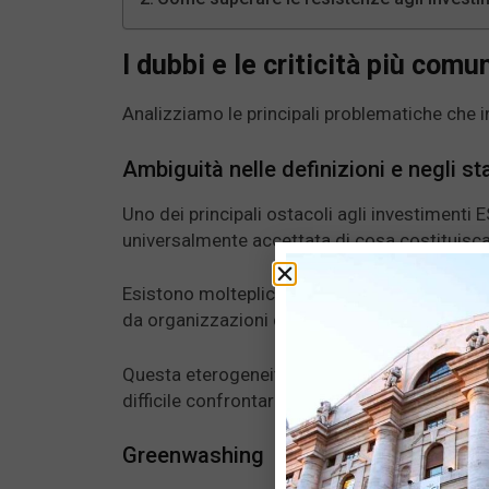
I dubbi e le criticità più com
Analizziamo le principali problematiche che 
Ambiguità nelle definizioni e negli s
Uno dei principali ostacoli agli investimenti 
universalmente accettata di cosa costituisc
Esistono molteplici standard e metriche per v
da organizzazioni diverse con criteri non sem
Questa eterogeneità può portare a valutazion
difficile confrontare diverse opportunità di i
Greenwashing