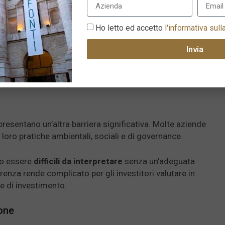
 più significative nei confronti degli investimenti ESG. Si
di apparire più sostenibili di quanto non siano realmente,
Ho letto ed accetto
l'informativa sull
i o il
marketing ingannevole
.
Invia
tori, che potrebbero essere scettici riguardo alla reale
 ESG, temendo che si tratti solo di una strategia per
o
verso la sostenibilità.
resentano un’altra barriera significativa. Molte aziende
loro pratiche ambientali, sociali e di governance.
no essere
difficili da interpretare
senza un’adeguata
nza rende complicato per gli investitori valutare in
e di investimento.
one