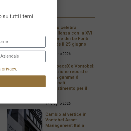
I più recenti
 su tutti i temi
Milano celebra
l’eccellenza con la XVI
edizione dei Le Fonti
Awards il 25 giugno
26 Giugno 2026
IPO SpaceX e Vontobel:
a privacy
.
quotazione record e
nuova gamma di
certificati
d’investimento per il
2026
17 Giugno 2026
Cambio al vertice in
Vontobel Asset
Management Italia