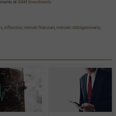
stments di
GAM Investments
ts
,
inflazione
,
mercati finanziari
,
mercato obbligazionario
,