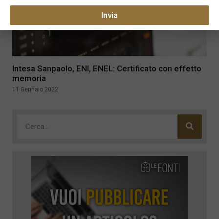
Invia
Intesa Sanpaolo, ENI, ENEL: Certificato con effetto
memoria
11 Gennaio 2022