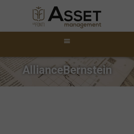
AllianceBernstein