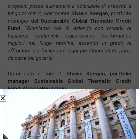
propositi possa aumentare il potenziale di crescita a
lungo termine
”, commenta
Shawn Keegan
, portfolio
manager del
Sustainable Global Thematic Credit
Fund
. “
Riteniamo che le aziende con modelli di
business sostenibili registreranno performance
migliori nel lungo termine, essendo in grado di
affrontare più facilmente leggi più stringenti da parte
da parte dei governi
”.
Commento a cura di
Shawn Keegan
, portfolio
manager Sustainable Global Thematic Credit
Fund, AllianceBernstein
Tags:
AllianceBernstein
,
ESG
,
fondi
,
green bonds
,
ONU
,
Shawn Keegan