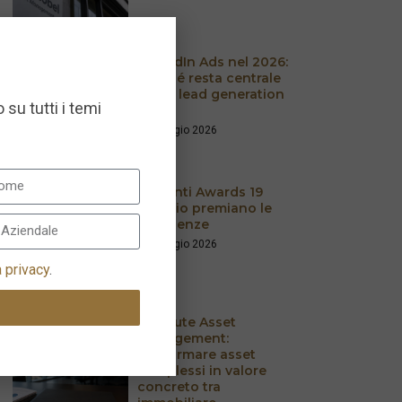
LinkedIn Ads nel 2026:
perché resta centrale
per la lead generation
 su tutti i temi
B2B
28 Maggio 2026
Le Fonti Awards 19
maggio premiano le
Eccellenze
20 Maggio 2026
a privacy
.
Resolute Asset
Management:
trasformare asset
complessi in valore
concreto tra