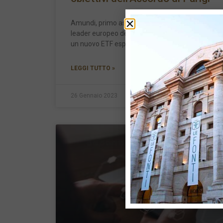
Amundi, primo asset manager europeo[1] e
leader europeo degli ETF[2], annuncia il lancio di
un nuovo ETF esposto alle obbligazioni
LEGGI TUTTO »
26 Gennaio 2023