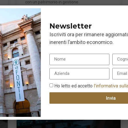
con un patrimonio in gestione
Newsletter
Iscriviti ora per rimanere aggiornato
LEGGI TUTTO »
inerenti l’ambito economico.
10 Gennaio 2023
Ho letto ed accetto
l'informativa sull
Invia