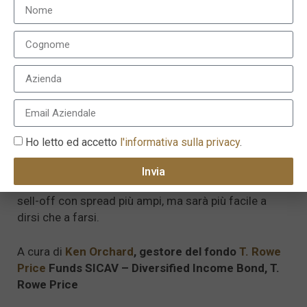
creditizi si ampliassero di 50 pb, ma è solo
un’ipotesi. Il punto è che non sappiamo cosa faranno
le banche centrali.
Se la mia analisi si rivelerà corretta, ciò darà il via
alla prossima fase toro del mercato del credito
.
Non penso che vedremo una recessione nel breve
periodo, con i tassi USA a breve sotto l’1% e il
petrolio attorno agli 85 dollari al barile, quindi
Ho letto ed accetto
l'informativa sulla privacy
.
qualsiasi sell-off del credito probabilmente avrà vita
breve, circa uno o due mesi. Voglio essere pronto ad
Invia
assumermi maggiori rischi creditizi in una fase di
sell-off con spread più ampi, ma sarà più facile a
dirsi che a farsi.
A cura di
Ken Orchard
, gestore del fondo
T. Rowe
Price
Funds SICAV – Diversified Income Bond, T.
Rowe Price