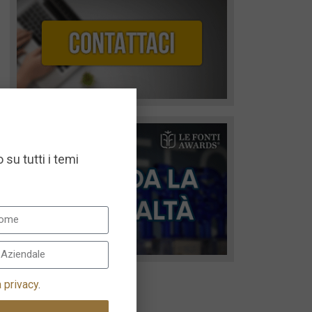
 su tutti i temi
a privacy
.
I più recenti