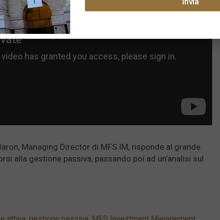
Invia
Baron, Managing Director di MFS IM, risponde al grande
rsi alla gestione passiva, passando poi ad un’analisi sul
e attiva
,
gestione passiva
,
MFS Investment Management