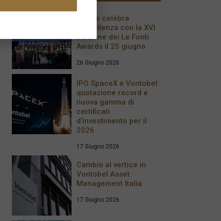
Milano celebra
l’eccellenza con la XVI
edizione dei Le Fonti
Awards il 25 giugno
26 Giugno 2026
IPO SpaceX e Vontobel:
quotazione record e
nuova gamma di
certificati
d’investimento per il
2026
17 Giugno 2026
Cambio al vertice in
Vontobel Asset
Management Italia
17 Giugno 2026