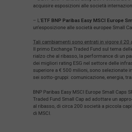
acquisire esposizioni alle società internaziona
– L’
ETF BNP Paribas Easy MSCI Europe Sm
un’esposizione alle società europee Small C
Tali cambiamenti sono entrati in vigore il 20 
Il primo Exchange Traded Fund sul tema delle in
rialzo che al ribasso, la performance di un 
dei migliori rating ESG nel settore delle infr
superiore a € 500 milioni, sono selezionate in 
sei sotto-gruppi: comunicazione, energia, trasp
BNP Paribas Easy MSCI Europe Small Caps SR
Traded Fund Small Cap ad adottare un approcci
al ribasso, di circa 200 società a piccola ca
di MSCI.