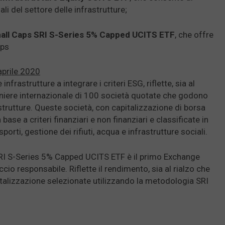
li del settore delle infrastrutture;
all Caps SRI S-Series 5% Capped UCITS ETF
, che offre
aps
aprile 2020
frastrutture a integrare i criteri ESG, riflette, sia al
paniere internazionale di 100 società quotate che godono
astrutture. Queste società, con capitalizzazione di borsa
base a criteri finanziari e non finanziari e classificate in
orti, gestione dei rifiuti, acqua e infrastrutture sociali.
I S-Series 5% Capped UCITS ETF è il primo Exchange
o responsabile. Riflette il rendimento, sia al rialzo che
pitalizzazione selezionate utilizzando la metodologia SRI