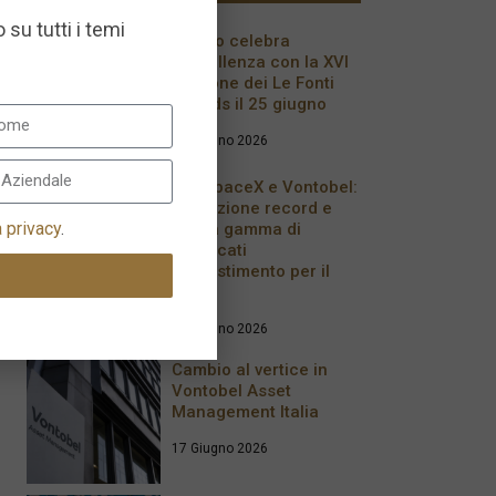
 su tutti i temi
Milano celebra
l’eccellenza con la XVI
edizione dei Le Fonti
Awards il 25 giugno
26 Giugno 2026
IPO SpaceX e Vontobel:
quotazione record e
a privacy
.
nuova gamma di
certificati
d’investimento per il
2026
17 Giugno 2026
Cambio al vertice in
Vontobel Asset
Management Italia
17 Giugno 2026