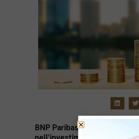
BNP Paribas Asset Managemen
nell’investimento responsabil