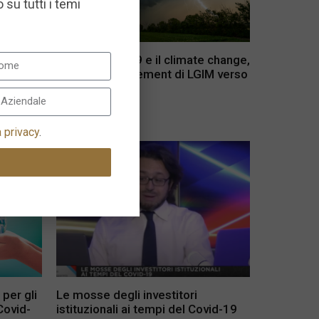
 su tutti i temi
ulti-
Con il COVID-19 e il climate change,
post
cresce l’engagement di LGIM verso
le aziende
1 Aprile 2021
a privacy
.
 per gli
Le mosse degli investitori
Covid-
istituzionali ai tempi del Covid-19