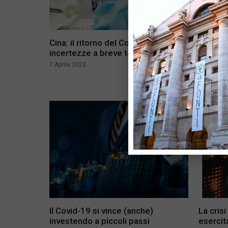
Cina: il ritorno del Covid-19 e le
Come il
incertezze a breve termine
disugua
7 Aprile 2022
17 Novemb
Il Covid-19 si vince (anche)
La crisi
investendo a piccoli passi
esercit