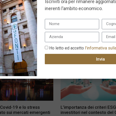
Iscriviti ora per rimanere aggiornato
inerenti l’ambito economico.
 Covid-19 sta aggravando le
Tre temi per gli investitori m
glianze
asset nella fase di ripresa 
Covid-19
re 2021
29 Giugno 2021
Ho letto ed accetto
l'informativa sull
Invia
 Covid-19 e lo stress
L’importanza dei criteri ESG
ato sui mercati emergenti
investitori nel contesto del 