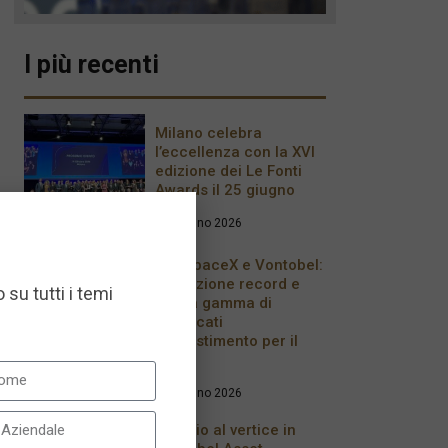
I più recenti
Milano celebra
l’eccellenza con la XVI
edizione dei Le Fonti
Awards il 25 giugno
26 Giugno 2026
IPO SpaceX e Vontobel:
quotazione record e
 su tutti i temi
nuova gamma di
certificati
d’investimento per il
2026
17 Giugno 2026
Cambio al vertice in