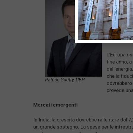
consumi. Ne
peggiorare e
mantenendo 
obbligando 
secondo il 
tassi di rif
L’Europa ris
fine anno, 
dell’energia
che la fiduc
Patrice Gautry, UBP
dovrebbero 
prevede una
Mercati emergenti
In India, la crescita dovrebbe rallentare dal
un grande sostegno. La spesa per le infrastr