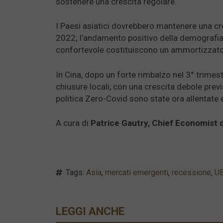
sostenere una crescita regolare.
I Paesi asiatici dovrebbero mantenere una cr
2022; l’andamento positivo della demografia, 
confortevole costituiscono un ammortizzatore
In Cina, dopo un forte rimbalzo nel 3° trimest
chiusure locali, con una crescita debole previs
politica Zero-Covid sono state ora allentate
A cura di
Patrice Gautry, Chief Economist 
Tags:
Asia
,
mercati emergenti
,
recessione
,
U
LEGGI ANCHE