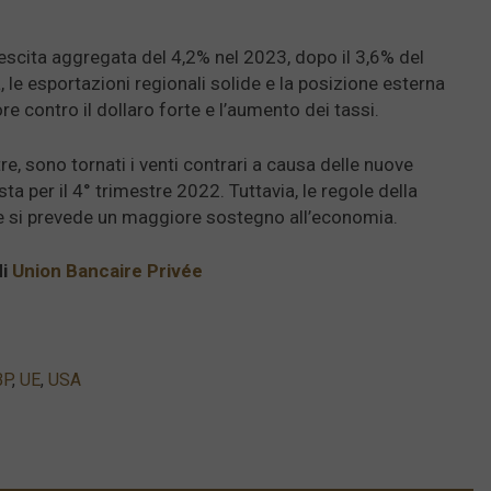
escita aggregata del 4,2% nel 2023, dopo il 3,6% del
le esportazioni regionali solide e la posizione esterna
 contro il dollaro forte e l’aumento dei tassi.
re, sono tornati i venti contrari a causa delle nuove
ta per il 4° trimestre 2022. Tuttavia, le regole della
 e si prevede un maggiore sostegno all’economia.
di
Union Bancaire Privée
BP
,
UE
,
USA