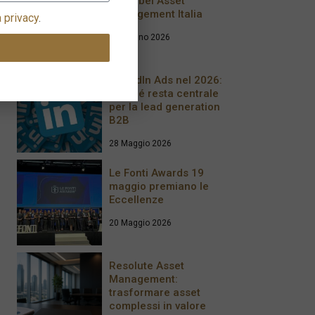
Vontobel Asset
Management Italia
a privacy
.
17 Giugno 2026
LinkedIn Ads nel 2026:
perché resta centrale
per la lead generation
B2B
28 Maggio 2026
Le Fonti Awards 19
maggio premiano le
Eccellenze
20 Maggio 2026
Resolute Asset
Management:
trasformare asset
complessi in valore