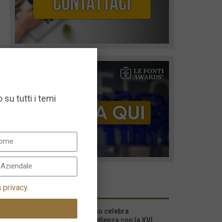
 su tutti i temi
I più recenti
a privacy
.
Milano celebra
l’eccellenza con la XVI