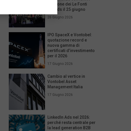
edizione dei Le Fonti
Awards il 25 giugno
26 Giugno 2026
IPO SpaceX e Vontobel:
quotazione record e
nuova gamma di
certificati d’investimento
per il 2026
17 Giugno 2026
Cambio al vertice in
Vontobel Asset
Management Italia
17 Giugno 2026
LinkedIn Ads nel 2026:
perché resta centrale per
la lead generation B2B