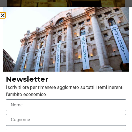
Oro, l’aumento del rischio non impatta sul metallo
giallo
Newsletter
11 Ottobre 2018
Iscriviti ora per rimanere aggiornato su tutti i temi inerenti
l’ambito economico.