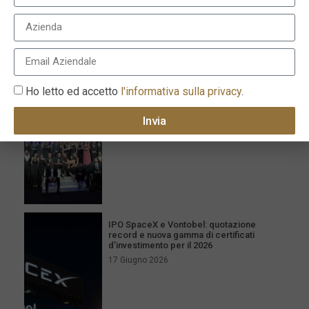
I più recenti
Milano celebra l’eccellenza con la XVI
edizione dei Le Fonti Awards il 25 giugno
Ho letto ed accetto
l'informativa sulla privacy
.
26 Giugno 2026
Invia
IPO SpaceX e Vontobel: quotazione
record e nuova gamma di certificati
d’investimento per il 2026
17 Giugno 2026