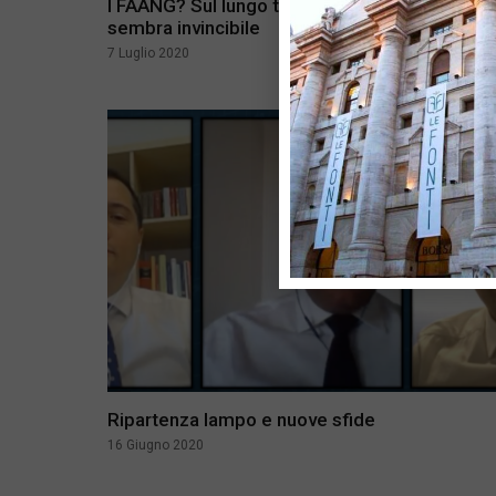
I FAANG? Sul lungo termine solo Amazon
sembra invincibile
7 Luglio 2020
Ripartenza lampo e nuove sfide
16 Giugno 2020