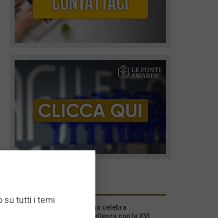
I più recenti
 su tutti i temi
Milano celebra
l’eccellenza con la XVI