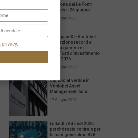
edizione dei Le Fonti
Awards il 25 giugno
26 Giugno 2026
IPO SpaceX e Vontobel:
quotazione record e
a privacy
.
nuova gamma di
certificati d’investimento
per il 2026
17 Giugno 2026
Cambio al vertice in
Vontobel Asset
Management Italia
17 Giugno 2026
LinkedIn Ads nel 2026:
perché resta centrale per
la lead generation B2B