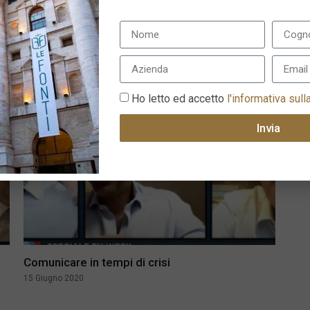
Mercati emergenti, 5 trend che nemmeno la
pandemia potrà fermare
29 Giugno 2020
Ho letto ed accetto
l'informativa sull
Invia
Comunicare in tempi di crisi
15 Giugno 2020