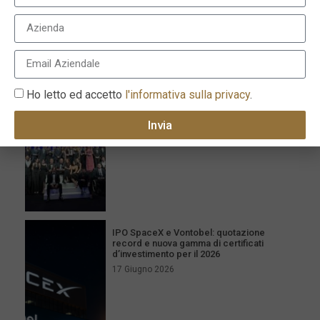
I più recenti
Milano celebra l’eccellenza con la XVI
edizione dei Le Fonti Awards il 25 giugno
Ho letto ed accetto
l'informativa sulla privacy
.
26 Giugno 2026
Invia
IPO SpaceX e Vontobel: quotazione
record e nuova gamma di certificati
d’investimento per il 2026
17 Giugno 2026