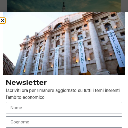
Azionario USA, le elezioni portano bene. E in ottica
secolare siamo solo a metà ciclo
Newsletter
16 Gennaio 2020
Iscriviti ora per rimanere aggiornato su tutti i temi inerenti
l’ambito economico.