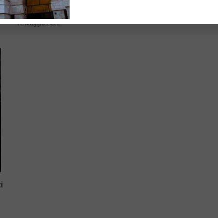
Mercati: l’azionario rimane il “place to be”
anche nel 2022
12 Maggio 2022
i