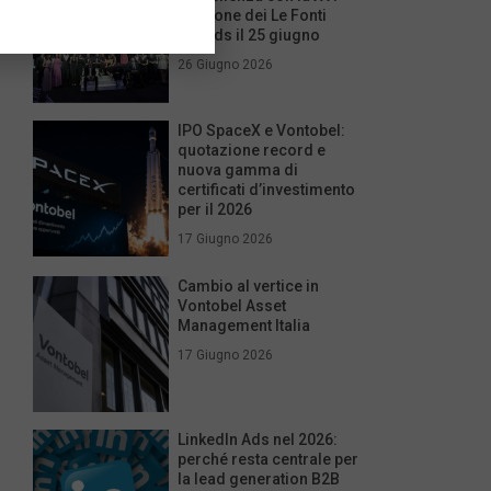
edizione dei Le Fonti
Awards il 25 giugno
26 Giugno 2026
IPO SpaceX e Vontobel:
quotazione record e
nuova gamma di
certificati d’investimento
per il 2026
17 Giugno 2026
Cambio al vertice in
Vontobel Asset
Management Italia
17 Giugno 2026
LinkedIn Ads nel 2026:
perché resta centrale per
la lead generation B2B