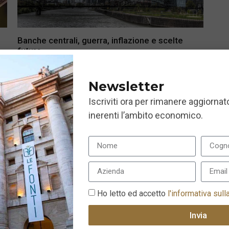
Banche centrali, guerra, inflazione e scelte
future
11 Luglio 2022
Newsletter
Iscriviti ora per rimanere aggiornato
inerenti l’ambito economico.
Ho letto ed accetto
l'informativa sull
Invia