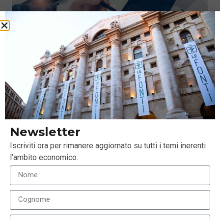
Gestione patrimoniale: come operano i fondi
istituzionali
Newsletter
14 Febbraio 2020
Iscriviti ora per rimanere aggiornato su tutti i temi inerenti
l’ambito economico.