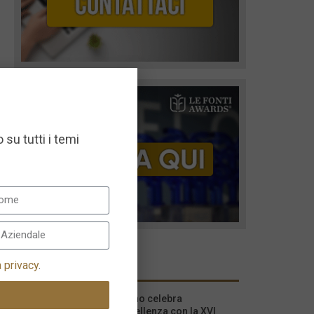
 su tutti i temi
I più recenti
a privacy
.
Milano celebra
l’eccellenza con la XVI