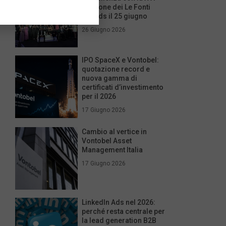
edizione dei Le Fonti
Awards il 25 giugno
26 Giugno 2026
IPO SpaceX e Vontobel:
quotazione record e
nuova gamma di
certificati d’investimento
per il 2026
17 Giugno 2026
Cambio al vertice in
Vontobel Asset
Management Italia
17 Giugno 2026
LinkedIn Ads nel 2026:
perché resta centrale per
la lead generation B2B