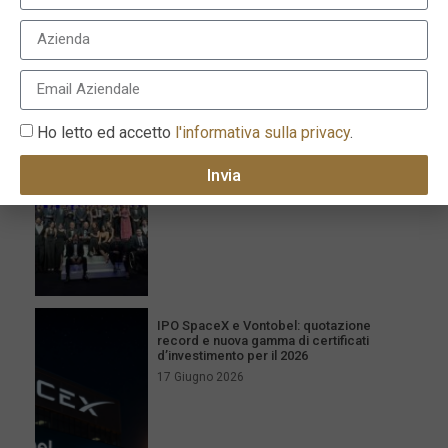
I più recenti
Milano celebra l’eccellenza con la XVI
edizione dei Le Fonti Awards il 25 giugno
Ho letto ed accetto
l'informativa sulla privacy
.
26 Giugno 2026
Invia
IPO SpaceX e Vontobel: quotazione
record e nuova gamma di certificati
d’investimento per il 2026
17 Giugno 2026