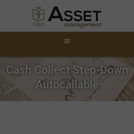
Cash Collect Step-Down
Autocallable