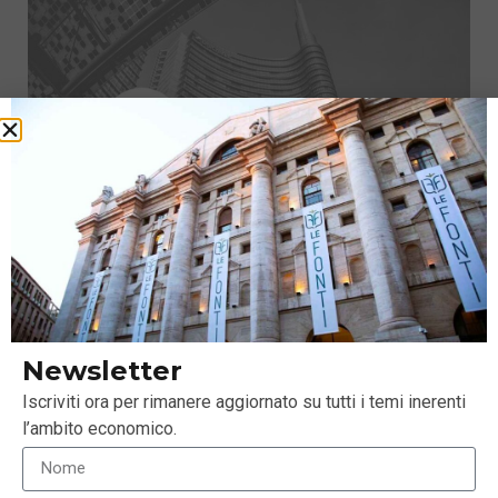
Newsletter
Cash Collect Step-Down Autocallable su Airbnb
Iscriviti ora per rimanere aggiornato su tutti i temi inerenti
Inc.UniCredit Bank AG
l’ambito economico.
22 Luglio 2022