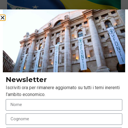
Brasile: riusciranno le urne a scongiurare una crisi
del debito?
Newsletter
5 Ottobre 2018
Iscriviti ora per rimanere aggiornato su tutti i temi inerenti
l’ambito economico.