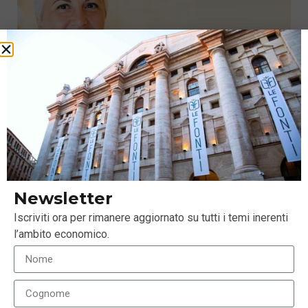
Un nuovo modello di service ai gestori
Newsletter
11 Aprile 2018
Iscriviti ora per rimanere aggiornato su tutti i temi inerenti
l’ambito economico.