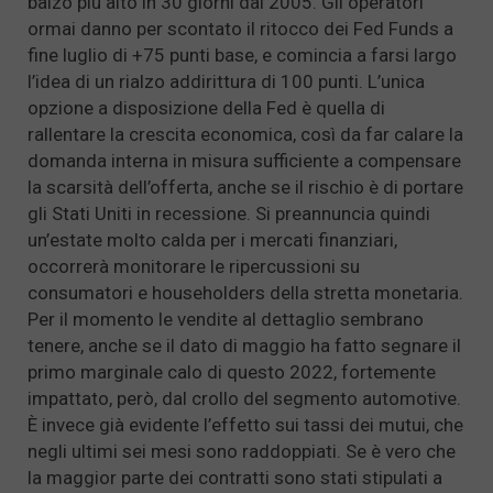
balzo più alto in 30 giorni dal 2005. Gli operatori
ormai danno per scontato il ritocco dei Fed Funds a
fine luglio di +75 punti base, e comincia a farsi largo
l’idea di un rialzo addirittura di 100 punti. L’unica
opzione a disposizione della Fed è quella di
rallentare la crescita economica, così da far calare la
domanda interna in misura sufficiente a compensare
la scarsità dell’offerta, anche se il rischio è di portare
gli Stati Uniti in recessione. Si preannuncia quindi
un’estate molto calda per i mercati finanziari,
occorrerà monitorare le ripercussioni su
consumatori e householders della stretta monetaria.
Per il momento le vendite al dettaglio sembrano
tenere, anche se il dato di maggio ha fatto segnare il
primo marginale calo di questo 2022, fortemente
impattato, però, dal crollo del segmento automotive.
È invece già evidente l’effetto sui tassi dei mutui, che
negli ultimi sei mesi sono raddoppiati. Se è vero che
la maggior parte dei contratti sono stati stipulati a