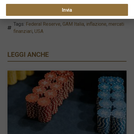
Invia
Tags:
Federal Reserve
,
GAM Italia
,
inflazione
,
mercati
finanziari
,
USA
LEGGI ANCHE