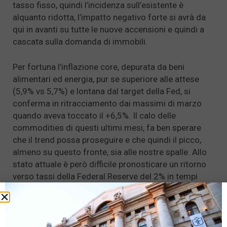
tasso fisso, quindi l’incidenza sull’esistente è
alquanto ridotta, l’impatto negativo forte si avrà da
qui in avanti su tutte le nuove accensioni e quindi a
cascata sulla domanda di immobili.
Per fortuna l’inflazione core, depurata da beni
alimentari ed energia, pur se superiore alle attese
(5,9% vs 5,7%) e lontana dal target della Fed, si
conferma in ritracciamento dai massimi di marzo
quando aveva toccato il +6,5%. Il calo delle
commodities di questi ultimi mesi, fa ben sperare
che il trend possa proseguire e che quindi il picco,
almeno su questo fronte, sia alle nostre spalle. Allo
stato attuale è però difficile pronosticare un ritorno
verso tassi della Federal Reserve del 2% in tempi
brevi. Le ultime notizie che arrivano dalla Cina sul
fronte Covid, purtroppo, fanno temere nuovi
lockdown all’orizzonte con conseguenti ripercussioni
negative sulle catene di approvvigionamento, ancora