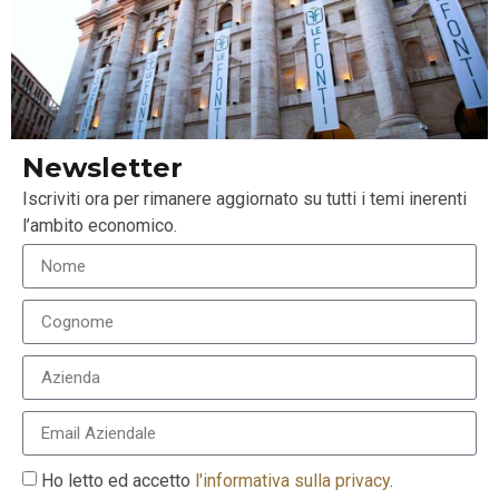
Asset Management TV Week: Next Gen e
investimenti
Newsletter
31 Ottobre 2022
LEGGI TUTTO »
Iscriviti ora per rimanere aggiornato su tutti i temi inerenti
l’ambito economico.
Ho letto ed accetto
l'informativa sulla privacy
.