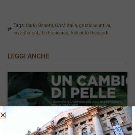
Tags:
Carlo Benetti
,
GAM Italia
,
gestione attiva
,
investimenti
,
La Francaise
,
Riccardo Ricciardi
LEGGI ANCHE