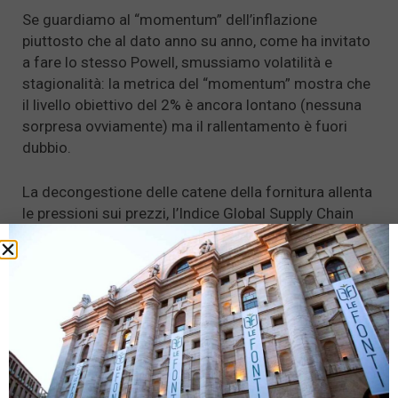
Se guardiamo al “momentum” dell’inflazione
piuttosto che al dato anno su anno, come ha invitato
a fare lo stesso Powell, smussiamo volatilità e
stagionalità: la metrica del “momentum” mostra che
il livello obiettivo del 2% è ancora lontano (nessuna
sorpresa ovviamente) ma il rallentamento è fuori
dubbio.
La decongestione delle catene della fornitura allenta
le pressioni sui prezzi, l’Indice Global Supply Chain
della Fed di New York sta rientrando dai picchi di
metà anno, i rischi non sono finiti ma le rilevazioni
vanno nella direzione giusta. Non sappiamo se la
svolta sia davvero dietro l’angolo, sappiamo però che
diversificazione e orizzonte temporale hanno
sempre premiato la pazienza e che sono gli
strumenti più efficaci per scansare il rischio della
compiacenza, dell’ottimismo negligente.