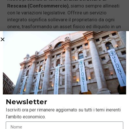
Rescasa (Confcommercio)
, siamo sempre allineati
con le variazioni legislative. Offrire un servizio
integrato significa sollevare il proprietario da ogni
onere, trasformando un asset fisico ed illiquido in un
investimento finanziario gestito con flessibilità, sia
che si tratti di una singola unità che di interi
buildings
.
Newsletter
Iscriviti ora per rimanere aggiornato su tutti i temi inerenti
l’ambito economico.
4. Guardando ai prossimi anni, quali sono gli