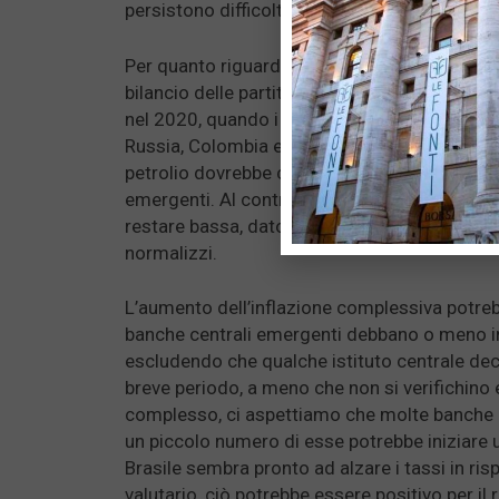
persistono difficoltà nella riscossione delle e
Per quanto riguarda il secondo aspetto, i prez
bilancio delle partite correnti degli esportat
nel 2020, quando i prezzi sono crollati. Tra i
Russia, Colombia e Messico. Impatto sull’infl
petrolio dovrebbe contribuire a far aumenta
emergenti. Al contrario, l’inflazione core –
restare bassa, dato che ci vorrà tempo prima 
normalizzi.
L’aumento dell’inflazione complessiva potrebb
banche centrali emergenti debbano o meno int
escludendo che qualche istituto centrale deci
breve periodo, a meno che non si verifichino e
complesso, ci aspettiamo che molte banche 
un piccolo numero di esse potrebbe iniziare u
Brasile sembra pronto ad alzare i tassi in risp
valutario, ciò potrebbe essere positivo per il 