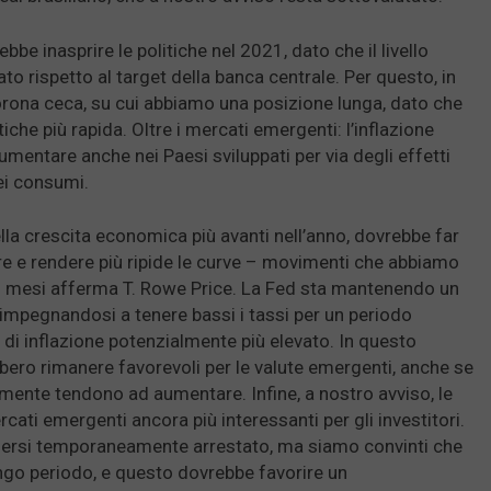
be inasprire le politiche nel 2021, dato che il livello
to rispetto al target della banca centrale. Per questo, in
corona ceca, su cui abbiamo una posizione lunga, dato che
che più rapida. Oltre i mercati emergenti: l’inflazione
umentare anche nei Paesi sviluppati per via degli effetti
dei consumi.
ella crescita economica più avanti nell’anno, dovrebbe far
re e rendere più ripide le curve – movimenti che abbiamo
imi mesi afferma T. Rowe Price. La Fed sta mantenendo un
mpegnandosi a tenere bassi i tassi per un periodo
 di inflazione potenzialmente più elevato. In questo
bero rimanere favorevoli per le valute emergenti, anche se
mamente tendono ad aumentare. Infine, a nostro avviso, le
rcati emergenti ancora più interessanti per gli investitori.
ssersi temporaneamente arrestato, ma siamo convinti che
ungo periodo, e questo dovrebbe favorire un