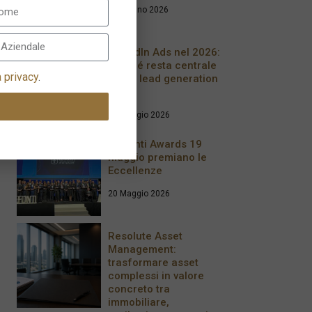
17 Giugno 2026
LinkedIn Ads nel 2026:
perché resta centrale
a privacy
.
per la lead generation
B2B
28 Maggio 2026
Le Fonti Awards 19
maggio premiano le
Eccellenze
20 Maggio 2026
Resolute Asset
Management:
trasformare asset
complessi in valore
concreto tra
immobiliare,