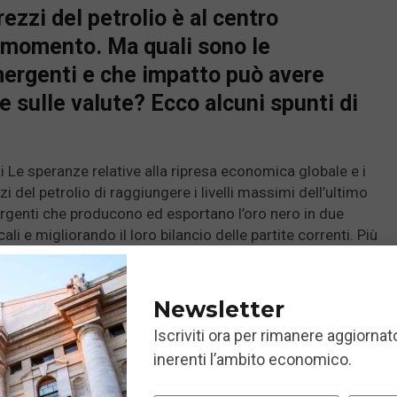
ezzi del petrolio è al centro
l momento. Ma quali sono le
ergenti e che impatto può avere
 e sulle valute? Ecco alcuni spunti di
ti Le speranze relative alla ripresa economica globale e i
 del petrolio di raggiungere i livelli massimi dell’ultimo
genti che producono ed esportano l’oro nero in due
li e migliorando il loro bilancio delle partite correnti. Più
etto, i prezzi del petrolio più elevati dovrebbero far
xport per i principali Paesi che lo producono e lo esportano
 di finanziamento, ci aspettiamo che Arabia Saudita, Qatar
Newsletter
iù consistenti nella fascia del debito con rating
Iscriviti ora per rimanere aggiornato
or potrebbero essere i principali beneficiari nella fascia
inerenti l’ambito economico.
 assisteremo a un deterioramento in Nigeria, dato che il
 per via di un numero elevato di bond in scadenza e che