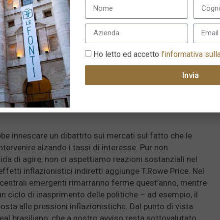
ntrate.
zi del petrolio più elevati dovrebbero supportare il
ori, con un’inversione del deterioramento che si è registrato
 beneficiari di questo trend potrebbero esserci Israele,
Ho letto ed accetto
l'informativa sull
azione Nei prossimi mesi, il recupero dei prezzi del
Invia
re moderatamente l’inflazione complessiva nei mercati
 che non comprende alimentari ed energia – dovrebbe
che gli output gap vengano colmati e l’attività si
e innescare un dibattito sui mercati sul fatto che le
ervenire alzando i tassi di interesse. Pur non
da di agire, non ci aspettiamo reazioni sostanziali nel
ffetti inflazionistici indiretti aggiunge T.Rowe Price. Nel
centrali emergenti rimarranno ferme quest’anno, mentre
n ciclo di inasprimento delle politiche – ad esempio, il
osta alle pressioni inflazionistiche. Dal punto di vista
real brasiliano, che a nostro avviso resta sottovalutato.