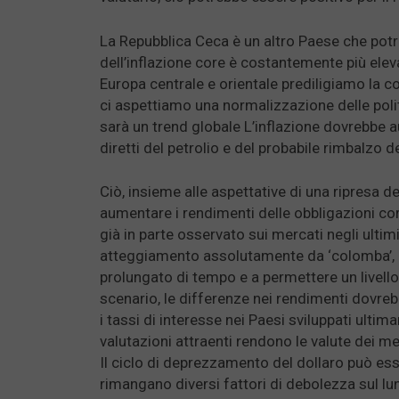
La Repubblica Ceca è un altro Paese che potreb
dell’inflazione core è costantemente più eleva
Europa centrale e orientale prediligiamo la 
ci aspettiamo una normalizzazione delle politi
sarà un trend globale L’inflazione dovrebbe a
diretti del petrolio e del probabile rimbalzo 
Ciò, insieme alle aspettative di una ripresa d
aumentare i rendimenti delle obbligazioni co
già in parte osservato sui mercati negli ult
atteggiamento assolutamente da ‘colomba’, i
prolungato di tempo e a permettere un livello
scenario, le differenze nei rendimenti dovreb
i tassi di interesse nei Paesi sviluppati ulti
valutazioni attraenti rendono le valute dei me
Il ciclo di deprezzamento del dollaro può e
rimangano diversi fattori di debolezza sul l