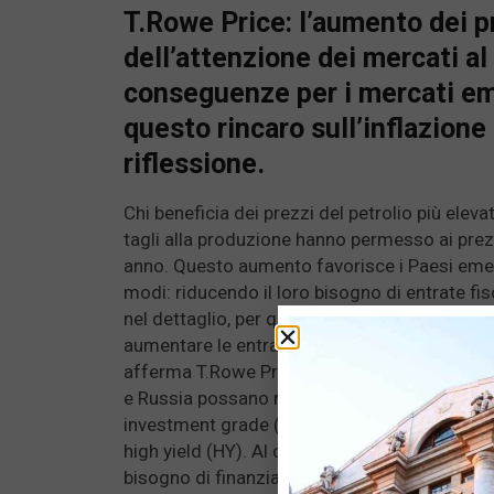
T.Rowe Price: l’aumento dei pr
dell’attenzione dei mercati a
conseguenze per i mercati em
questo rincaro sull’inflazione
riflessione.
Chi beneficia dei prezzi del petrolio più eleva
tagli alla produzione hanno permesso ai prezzi
anno. Questo aumento favorisce i Paesi emer
modi: riducendo il loro bisogno di entrate fisca
nel dettaglio, per quanto riguarda il primo asp
aumentare le entrate fiscali e derivate dall’e
afferma T.Rowe Price. In termini di esigenze
e Russia possano registrare i miglioramenti p
investment grade (IG), mentre Angola ed Ecuad
high yield (HY). Al contrario, è possibile che
bisogno di finanziamenti aumenterà nel 2021