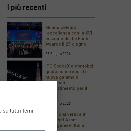
I più recenti
Milano celebra
l’eccellenza con la XVI
edizione dei Le Fonti
Awards il 25 giugno
26 Giugno 2026
IPO SpaceX e Vontobel:
quotazione record e
nuova gamma di
certificati
d’investimento per il
2026
17 Giugno 2026
 su tutti i temi
Cambio al vertice in
Vontobel Asset
Management Italia