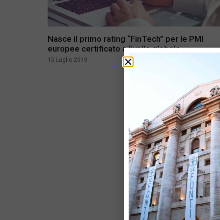
Nasce il primo rating “FinTech” per le PMI
europee certificato a livello globale
15 Luglio 2019