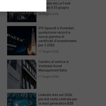
edizione dei Le Fonti
Awards il 25 giugno
26 Giugno 2026
IPO SpaceX e Vontobel:
quotazione record e
nuova gamma di
certificati d’investimento
per il 2026
17 Giugno 2026
Cambio al vertice in
Vontobel Asset
Management Italia
17 Giugno 2026
LinkedIn Ads nel 2026:
perché resta centrale per
la lead generation B2B