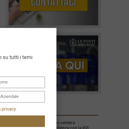
 su tutti i temi
I più recenti
a privacy
.
Milano celebra
l’eccellenza con la XVI