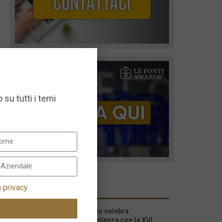
 su tutti i temi
I più recenti
a privacy
.
Milano celebra
l’eccellenza con la XVI