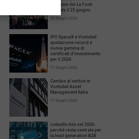
edizione dei Le Fonti
Awards il 25 giugno
26 Giugno 2026
IPO SpaceX e Vontobel:
quotazione record e
nuova gamma di
certificati d’investimento
per il 2026
17 Giugno 2026
Cambio al vertice in
Vontobel Asset
Management Italia
17 Giugno 2026
LinkedIn Ads nel 2026:
perché resta centrale per
la lead generation B2B