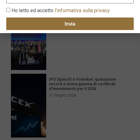
Ho letto ed accetto
l'informativa sulla privacy
.
Milano celebra l’eccellenza con la XVI
edizione dei Le Fonti Awards il 25 giugno
Invia
26 Giugno 2026
IPO SpaceX e Vontobel: quotazione
record e nuova gamma di certificati
d’investimento per il 2026
17 Giugno 2026