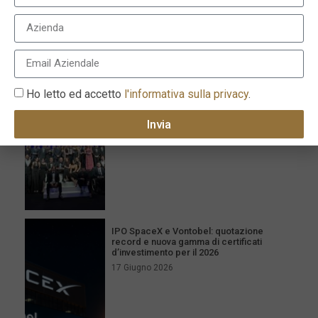
I più recenti
Milano celebra l’eccellenza con la XVI
edizione dei Le Fonti Awards il 25 giugno
Ho letto ed accetto
l'informativa sulla privacy
.
26 Giugno 2026
Invia
IPO SpaceX e Vontobel: quotazione
record e nuova gamma di certificati
d’investimento per il 2026
17 Giugno 2026