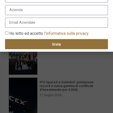
I più recenti
Milano celebra l’eccellenza con la XVI
edizione dei Le Fonti Awards il 25 giugno
Ho letto ed accetto
l'informativa sulla privacy
.
26 Giugno 2026
Invia
IPO SpaceX e Vontobel: quotazione
record e nuova gamma di certificati
d’investimento per il 2026
17 Giugno 2026