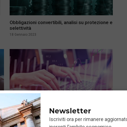
Obbligazioni convertibili, analisi su protezione e
selettività
18 Gennaio 2023
Newsletter
Iscriviti ora per rimanere aggiornato
inerenti l’ambito economico.