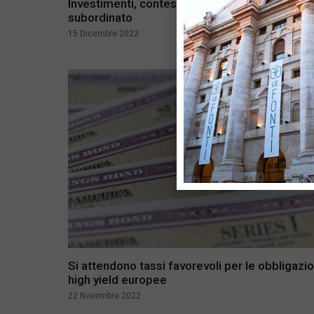
Investimenti, contesto favorevole per il debit
subordinato
15 Dicembre 2022
Si attendono tassi favorevoli per le obbligazio
high yield europee
22 Novembre 2022