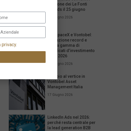
edizione dei Le Fonti
Awards il 25 giugno
26 Giugno 2026
IPO SpaceX e Vontobel:
quotazione record e
a privacy
.
nuova gamma di
certificati d’investimento
per il 2026
17 Giugno 2026
Cambio al vertice in
Vontobel Asset
Management Italia
17 Giugno 2026
LinkedIn Ads nel 2026:
perché resta centrale per
la lead generation B2B