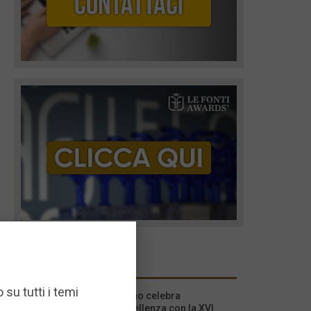
I più recenti
 su tutti i temi
Milano celebra
l’eccellenza con la XVI