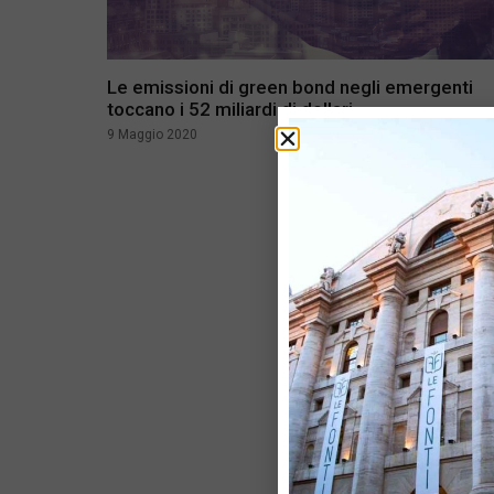
Le emissioni di green bond negli emergenti
toccano i 52 miliardi di dollari
9 Maggio 2020