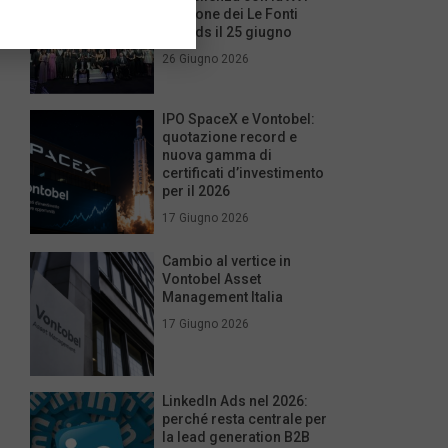
edizione dei Le Fonti
Awards il 25 giugno
26 Giugno 2026
IPO SpaceX e Vontobel:
quotazione record e
nuova gamma di
certificati d’investimento
per il 2026
17 Giugno 2026
Cambio al vertice in
Vontobel Asset
Management Italia
17 Giugno 2026
LinkedIn Ads nel 2026:
perché resta centrale per
la lead generation B2B