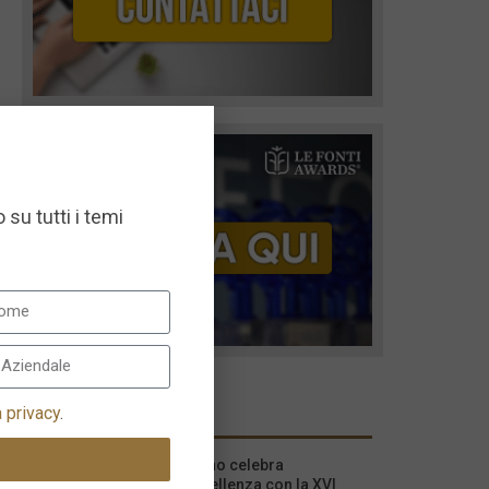
 su tutti i temi
I più recenti
a privacy
.
Milano celebra
l’eccellenza con la XVI