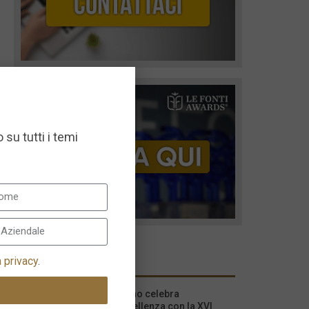
 su tutti i temi
I più recenti
a privacy
.
Milano celebra
l’eccellenza con la XVI