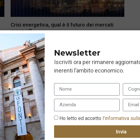
Crisi energetica, qual è il futuro dei mercati
europei?
14 Novembre 2022
Newsletter
Iscriviti ora per rimanere aggiornato
inerenti l’ambito economico.
Ho letto ed accetto
l'informativa sull
Invia