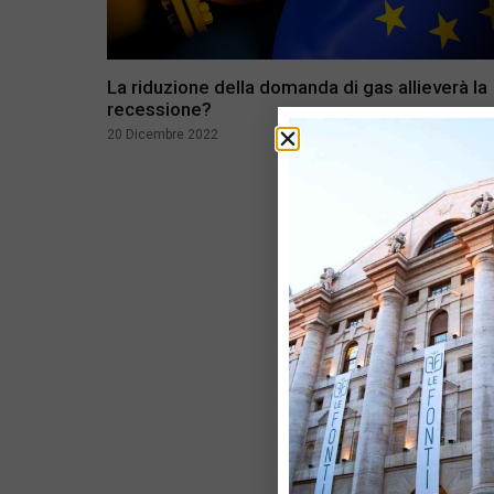
La riduzione della domanda di gas allieverà la
recessione?
20 Dicembre 2022