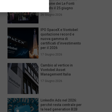
edizione dei Le Fonti
Awards il 25 giugno
26 Giugno 2026
IPO SpaceX e Vontobel:
quotazione record e
nuova gamma di
certificati d’investimento
per il 2026
17 Giugno 2026
Cambio al vertice in
Vontobel Asset
Management Italia
17 Giugno 2026
LinkedIn Ads nel 2026:
perché resta centrale per
la lead generation B2B