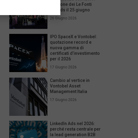
edizione dei Le Fonti
Awards il 25 giugno
26 Giugno 2026
IPO SpaceX e Vontobel:
quotazione record e
nuova gamma di
certificati d’investimento
per il 2026
17 Giugno 2026
Cambio al vertice in
Vontobel Asset
Management Italia
17 Giugno 2026
LinkedIn Ads nel 2026:
perché resta centrale per
la lead generation B2B