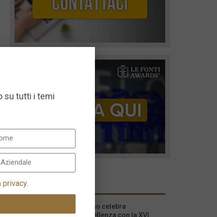
 su tutti i temi
I più recenti
a privacy
.
Milano celebra
l’eccellenza con la XVI