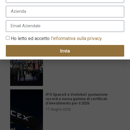
I più recenti
Milano celebra l’eccellenza con la XVI
edizione dei Le Fonti Awards il 25 giugno
Ho letto ed accetto
l'informativa sulla privacy
.
26 Giugno 2026
Invia
IPO SpaceX e Vontobel: quotazione
record e nuova gamma di certificati
d’investimento per il 2026
17 Giugno 2026