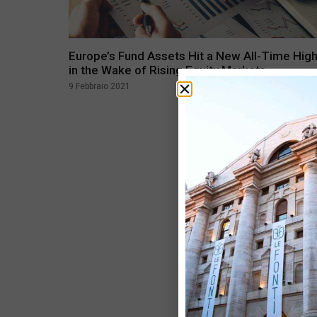
Europe’s Fund Assets Hit a New All-Time Hig
in the Wake of Rising Equity Markets.
9 Febbraio 2021