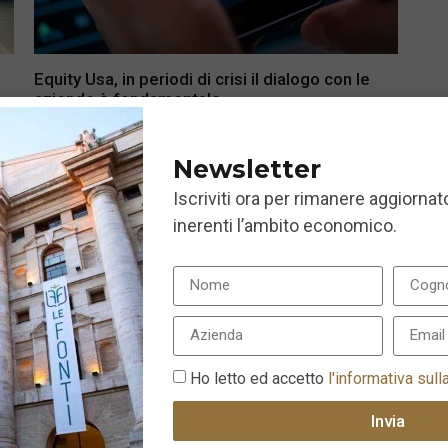
h
Equity Usa, in periodi di crisi il dialogo con le
aziende è fondamentale
4 Agosto 2020
Newsletter
Iscriviti ora per rimanere aggiornato
inerenti l’ambito economico.
Ho letto ed accetto
l'informativa sull
Invia