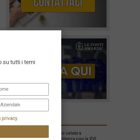
 su tutti i temi
I più recenti
a privacy
.
Milano celebra
l’eccellenza con la XVI