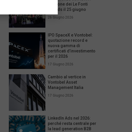
edizione dei Le Fonti
Awards il 25 giugno
26 Giugno 2026
IPO SpaceX e Vontobel:
quotazione record e
nuova gamma di
certificati d’investimento
per il 2026
17 Giugno 2026
Cambio al vertice in
Vontobel Asset
Management Italia
17 Giugno 2026
LinkedIn Ads nel 2026:
perché resta centrale per
la lead generation B2B