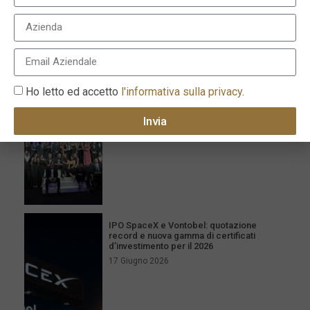
I più recenti
Milano celebra l’eccellenza con la XVI
edizione dei Le Fonti Awards il 25 giugno
Ho letto ed accetto
l'informativa sulla privacy
.
26 Giugno 2026
Invia
IPO SpaceX e Vontobel: quotazione
record e nuova gamma di certificati
d’investimento per il 2026
17 Giugno 2026