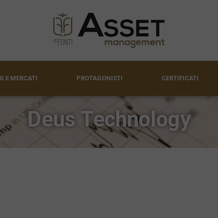
I E MERCATI
PROTAGONISTI
CERTIFICATI
Deus Technology