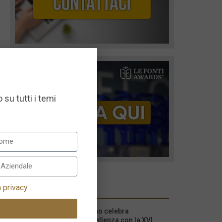
 su tutti i temi
I più recenti
a privacy
.
Milano celebra
l’eccellenza con la XVI