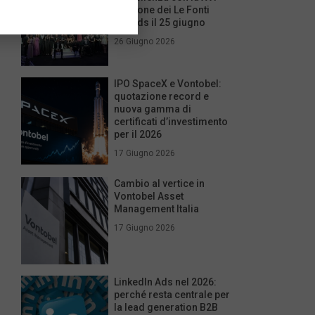
edizione dei Le Fonti
Awards il 25 giugno
26 Giugno 2026
IPO SpaceX e Vontobel:
quotazione record e
nuova gamma di
certificati d’investimento
per il 2026
17 Giugno 2026
Cambio al vertice in
Vontobel Asset
Management Italia
17 Giugno 2026
LinkedIn Ads nel 2026:
perché resta centrale per
la lead generation B2B