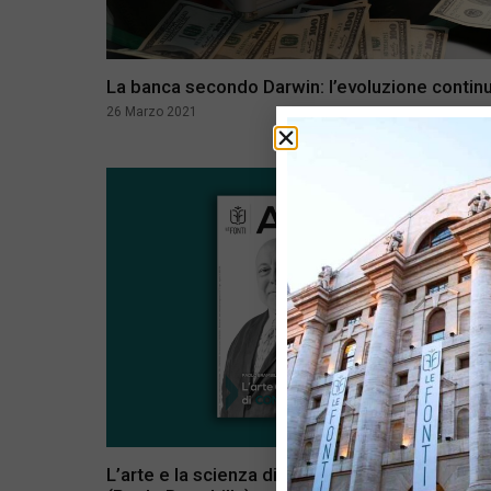
La banca secondo Darwin: l’evoluzione contin
26 Marzo 2021
L’arte e la scienza di comunicare la finanza