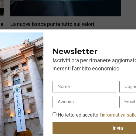
ua
La nuova banca punta tutto sui valori
11 Settembre 2020
Newsletter
Iscriviti ora per rimanere aggiornato
inerenti l’ambito economico.
Ho letto ed accetto
l'informativa sull
Invia
Chatbot, la nuova frontiera della consulenza