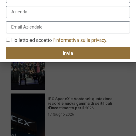
I più recenti
Milano celebra l’eccellenza con la XVI
edizione dei Le Fonti Awards il 25 giugno
Ho letto ed accetto
l'informativa sulla privacy
.
26 Giugno 2026
Invia
IPO SpaceX e Vontobel: quotazione
record e nuova gamma di certificati
d’investimento per il 2026
17 Giugno 2026