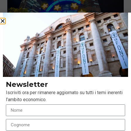
Eurozona: prende forma un piano per un futuro più
luminoso
Newsletter
26 Novembre 2019
Iscriviti ora per rimanere aggiornato su tutti i temi inerenti
l’ambito economico.